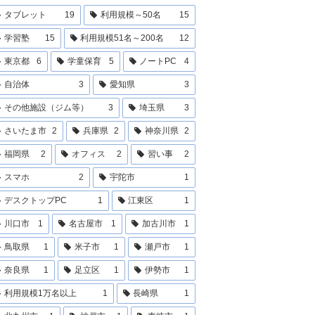
タブレット
19
利用規模～50名
15
学習塾
15
利用規模51名～200名
12
東京都
6
学童保育
5
ノートPC
4
自治体
3
愛知県
3
その他施設（ジム等）
3
埼玉県
3
さいたま市
2
兵庫県
2
神奈川県
2
福岡県
2
オフィス
2
習い事
2
スマホ
2
宇陀市
1
デスクトップPC
1
江東区
1
川口市
1
名古屋市
1
加古川市
1
鳥取県
1
米子市
1
瀬戸市
1
奈良県
1
足立区
1
伊勢市
1
利用規模1万名以上
1
長崎県
1